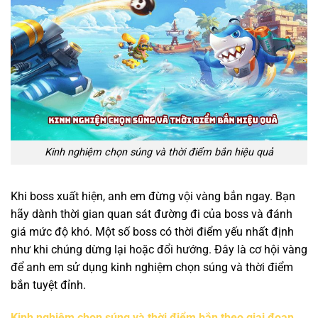
Kinh nghiệm chọn súng và thời điểm bắn hiệu quả
Khi boss xuất hiện, anh em đừng vội vàng bắn ngay. Bạn
hãy dành thời gian quan sát đường đi của boss và đánh
giá mức độ khó. Một số boss có thời điểm yếu nhất định
như khi chúng dừng lại hoặc đổi hướng. Đây là cơ hội vàng
để anh em sử dụng kinh nghiệm chọn súng và thời điểm
bắn tuyệt đỉnh.
Kinh nghiệm chọn súng và thời điểm bắn theo giai đoạn