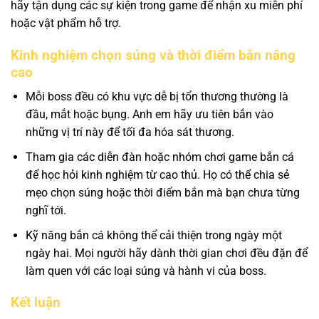
hãy tận dụng các sự kiện trong game để nhận xu miễn phí
hoặc vật phẩm hỗ trợ.
Kinh nghiệm chọn súng và thời điểm bắn nâng
cao
Mỗi boss đều có khu vực dễ bị tổn thương thường là
đầu, mắt hoặc bụng. Anh em hãy ưu tiên bắn vào
những vị trí này để tối đa hóa sát thương.
Tham gia các diễn đàn hoặc nhóm chơi game bắn cá
để học hỏi kinh nghiệm từ cao thủ. Họ có thể chia sẻ
mẹo chọn súng hoặc thời điểm bắn mà bạn chưa từng
nghĩ tới.
Kỹ năng bắn cá không thể cải thiện trong ngày một
ngày hai. Mọi người hãy dành thời gian chơi đều đặn để
làm quen với các loại súng và hành vi của boss.
Kết luận