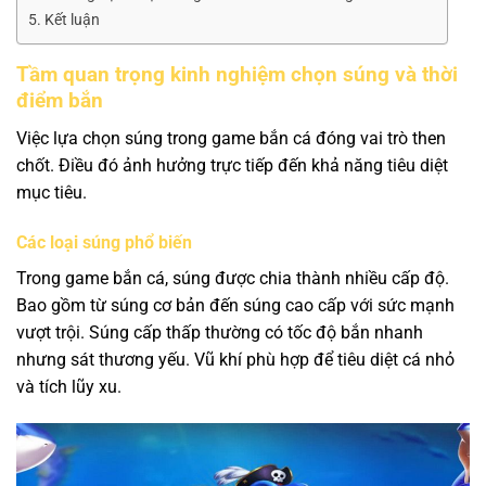
Kết luận
Tầm quan trọng kinh nghiệm chọn súng và thời
điểm bắn
Việc lựa chọn súng trong game bắn cá đóng vai trò then
chốt. Điều đó ảnh hưởng trực tiếp đến khả năng tiêu diệt
mục tiêu.
Các loại súng phổ biến
Trong game bắn cá, súng được chia thành nhiều cấp độ.
Bao gồm từ súng cơ bản đến súng cao cấp với sức mạnh
vượt trội. Súng cấp thấp thường có tốc độ bắn nhanh
nhưng sát thương yếu. Vũ khí phù hợp để tiêu diệt cá nhỏ
và tích lũy xu.