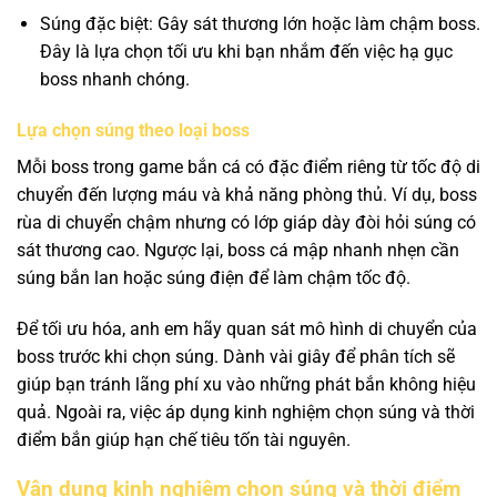
Súng đặc biệt: Gây sát thương lớn hoặc làm chậm boss.
Đây là lựa chọn tối ưu khi bạn nhắm đến việc hạ gục
boss nhanh chóng.
Lựa chọn súng theo loại boss
Mỗi boss trong game bắn cá có đặc điểm riêng từ tốc độ di
chuyển đến lượng máu và khả năng phòng thủ. Ví dụ, boss
rùa di chuyển chậm nhưng có lớp giáp dày đòi hỏi súng có
sát thương cao. Ngược lại, boss cá mập nhanh nhẹn cần
súng bắn lan hoặc súng điện để làm chậm tốc độ.
Để tối ưu hóa, anh em hãy quan sát mô hình di chuyển của
boss trước khi chọn súng. Dành vài giây để phân tích sẽ
giúp bạn tránh lãng phí xu vào những phát bắn không hiệu
quả. Ngoài ra, việc áp dụng kinh nghiệm chọn súng và thời
điểm bắn giúp hạn chế tiêu tốn tài nguyên.
Vận dụng kinh nghiệm chọn súng và thời điểm