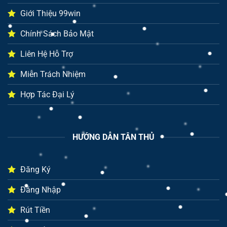
Giới Thiệu 99win
Chính Sách Bảo Mật
Liên Hệ Hỗ Trợ
Miễn Trách Nhiệm
Hợp Tác Đại Lý
HƯỚNG DẪN TÂN THỦ
Đăng Ký
Đăng Nhập
Rút Tiền