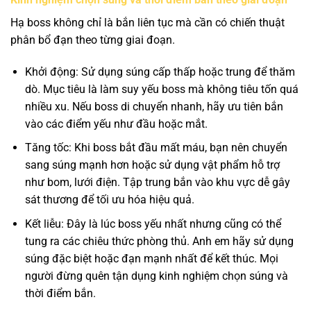
Hạ boss không chỉ là bắn liên tục mà cần có chiến thuật
phân bổ đạn theo từng giai đoạn.
Khởi động: Sử dụng súng cấp thấp hoặc trung để thăm
dò. Mục tiêu là làm suy yếu boss mà không tiêu tốn quá
nhiều xu. Nếu boss di chuyển nhanh, hãy ưu tiên bắn
vào các điểm yếu như đầu hoặc mắt.
Tăng tốc: Khi boss bắt đầu mất máu, bạn nên chuyển
sang súng mạnh hơn hoặc sử dụng vật phẩm hỗ trợ
như bom, lưới điện. Tập trung bắn vào khu vực dễ gây
sát thương để tối ưu hóa hiệu quả.
Kết liễu: Đây là lúc boss yếu nhất nhưng cũng có thể
tung ra các chiêu thức phòng thủ. Anh em hãy sử dụng
súng đặc biệt hoặc đạn mạnh nhất để kết thúc. Mọi
người đừng quên tận dụng kinh nghiệm chọn súng và
thời điểm bắn.