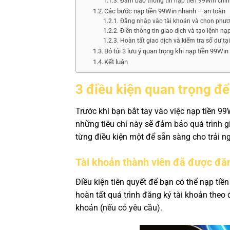
Đảm bảo thông tin nạp tiền 99Win chính
Các bước nạp tiền 99Win nhanh – an toàn
Đăng nhập vào tài khoản và chọn phươ
Điền thông tin giao dịch và tạo lệnh nạ
Hoàn tất giao dịch và kiểm tra số dư tạ
Bỏ túi 3 lưu ý quan trọng khi nạp tiền 99Win
Kết luận
3 điều kiện quan trọng đ
Trước khi bạn bắt tay vào việc
nạp tiền 99
những tiêu chí này sẽ đảm bảo quá trình g
từng điều kiện một để sẵn sàng cho trải ng
Tài khoản thành viên đã được đă
Điều kiện tiên quyết để bạn có thể nạp tiền
hoàn tất quá trình đăng ký tài khoản theo
khoản (nếu có yêu cầu).