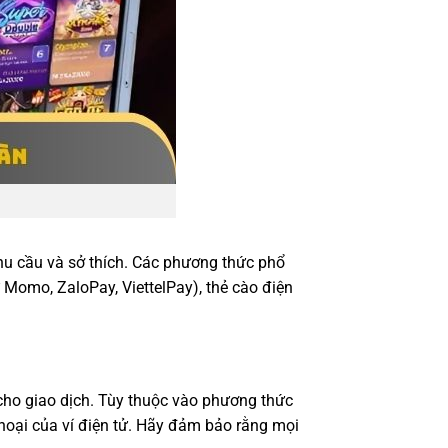
hu cầu và sở thích. Các phương thức phổ
 Momo, ZaloPay, ViettelPay), thẻ cào điện
 cho giao dịch. Tùy thuộc vào phương thức
thoại của ví điện tử. Hãy đảm bảo rằng mọi