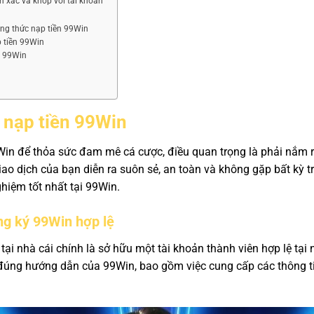
 xác và khớp với tài khoản
ng thức nạp tiền 99Win
p tiền 99Win
i 99Win
ể nạp tiền 99Win
Win
để thỏa sức đam mê cá cược, điều quan trọng là phải nắm rõ
iao dịch của bạn diễn ra suôn sẻ, an toàn và không gặp bất kỳ t
hiệm tốt nhất tại 99Win.
ng ký 99Win hợp lệ
 tại nhà cái chính là sở hữu một tài khoản thành viên hợp lệ tại
 đúng hướng dẫn của 99Win, bao gồm việc cung cấp các thông ti