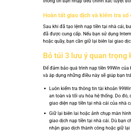
thông tin bạn nhập đều chính xác tuyệt đối,
Hoàn tất giao dịch và kiểm tra số
Sau khi đã tạo lệnh nạp tiền tại nhà cái, 
đã được cung cấp. Nếu bạn sử dụng Interne
hoặc quầy, bạn cần giữ lại biên lai giao dị
Bỏ túi 3 lưu ý quan trọng
Để đảm bảo quá trình
nạp tiền 99Win
của b
và áp dụng những điều này sẽ giúp bạn trá
Luôn kiểm tra thông tin tài khoản 99Win
an toàn và tối ưu hóa hệ thống. Do đó, 
giao diện nạp tiền tại nhà cái của nhà c
Giữ lại biên lai hoặc ảnh chụp màn hìn
giao dịch nạp tiền tại nhà cái. Dù bạn
nhận giao dịch thành công hoặc giữ lại 