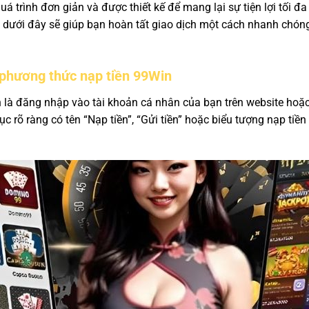
uá trình đơn giản và được thiết kế để mang lại sự tiện lợi tối đ
 dưới đây sẽ giúp bạn hoàn tất giao dịch một cách nhanh chóng
 phương thức nạp tiền 99Win
nh là đăng nhập vào tài khoản cá nhân của bạn trên website ho
ục rõ ràng có tên
“Nạp tiền”
,
“Gửi tiền”
hoặc biểu tượng nạp tiền t