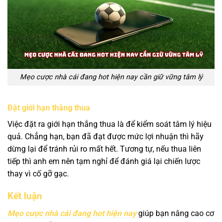
Mẹo cược nhà cái đang hot hiện nay cần giữ vững tâm lý
Đặt giới hạn thắng thua
Việc đặt ra giới hạn thắng thua là để kiểm soát tâm lý hiệu
quả. Chẳng hạn, bạn đã đạt được mức lợi nhuận thì hãy
dừng lại để tránh rủi ro mất hết. Tương tự, nếu thua liên
tiếp thì anh em nên tạm nghỉ để đánh giá lại chiến lược
thay vì cố gỡ gạc.
Kết luận
Mẹo cược nhà cái đang hot hiện nay
giúp bạn nâng cao cơ