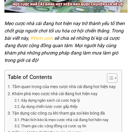
Mẹo cược nhà cái đang hot hiện nay
trở thành yếu tố then
chốt giúp người chơi tối ưu hóa cơ hội chiến thắng. Trong
bài viết này,
99win com
sẽ chia sẻ những bí kíp cá cược
đang được cộng đồng quan tâm. Mọi người hãy cùng
khám phá những phương pháp đang làm mưa làm gió
trong giới cá độ!
Table of Contents
Tầm quan trọng của mẹo cược nhà cái đang hot hiện nay
Khám phá mẹo cược nhà cái đang hot hiện nay
Xây dựng ngân sách cá cược hợp lý
Áp dụng chiến lược cược gấp thếp
Tận dụng các công cụ khi tham gia soi kèo bóng đá
Phân tích kèo là mẹo cược nhà cái đang hot hiện nay
Tham gia các cộng đồng cá cược uy tín