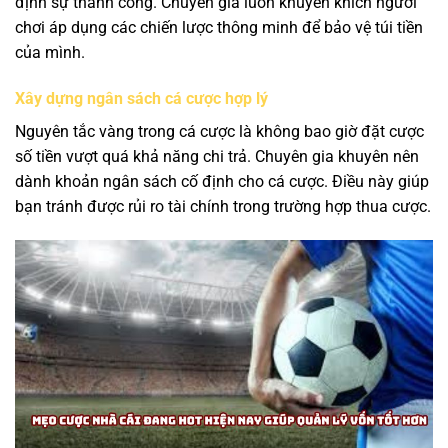
định sự thành công. Chuyên gia luôn khuyến khích người
chơi áp dụng các chiến lược thông minh để bảo vệ túi tiền
của mình.
Xây dựng ngân sách cá cược hợp lý
Nguyên tắc vàng trong cá cược là không bao giờ đặt cược
số tiền vượt quá khả năng chi trả. Chuyên gia khuyên nên
dành khoản ngân sách cố định cho cá cược. Điều này giúp
bạn tránh được rủi ro tài chính trong trường hợp thua cược.